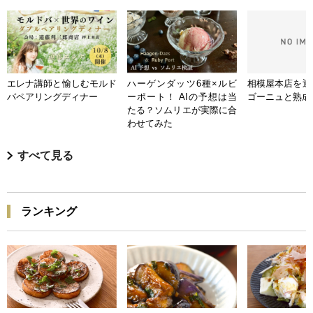
エレナ講師と愉しむモルド
ハーゲンダッツ6種×ルビ
相模屋本店を迎
バペアリングディナー
ーポート！ AIの予想は当
ゴーニュと熟成
たる？ソムリエが実際に合
わせてみた
すべて見る
ランキング