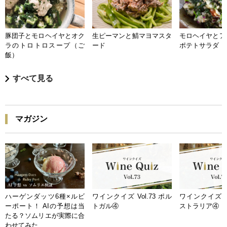
豚団子とモロヘイヤとオク
生ピーマンと鯖マヨマスタ
モロヘイヤとア
ラのトロトロスープ（ご
ード
ポテトサラダ
飯）
すべて見る
マガジン
ハーゲンダッツ6種×ルビ
ワインクイズ Vol.73 ポル
ワインクイズ Vo
ーポート！ AIの予想は当
トガル④
ストラリア④
たる？ソムリエが実際に合
わせてみた