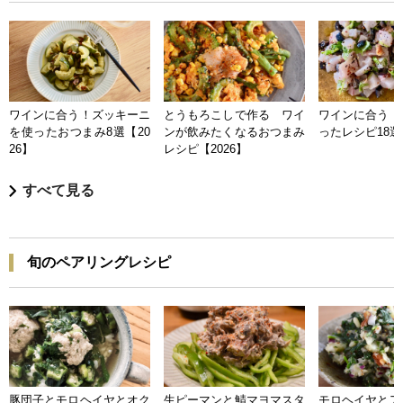
ワインに合う！ズッキーニ
とうもろこしで作る ワイ
ワインに合う 
を使ったおつまみ8選【20
ンが飲みたくなるおつまみ
ったレシピ18選【
26】
レシピ【2026】
すべて見る
旬のペアリングレシピ
豚団子とモロヘイヤとオク
生ピーマンと鯖マヨマスタ
モロヘイヤとア