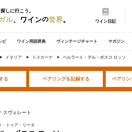
を探しに行こう。
の
ガル
、ワイン
世界
。
ワイン日記
シピ
ワイン用語辞典
ヴィンテージチャート
マガジン
イタリア
トスカーナ
ペルラート・デル・ボスコ ロッソ
する
ペアリングを
記録する
ペアリン
ナ スヴェレート
ラ・トゥア・リータ