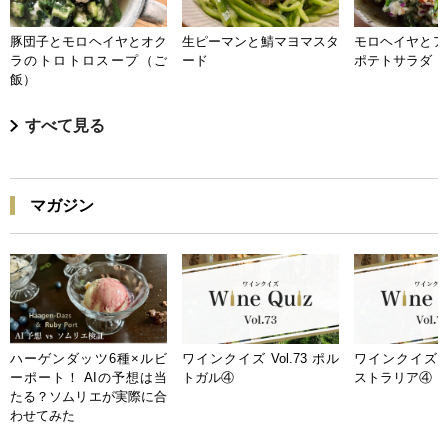
豚団子とモロヘイヤとオク
生ピーマンと鯖マヨマスタ
モロヘイヤとア
ラのトロトロスープ（ご
ード
ポテトサラダ
飯）
すべて見る
マガジン
ハーゲンダッツ6種×ルビ
ワインクイズ Vol.73 ポル
ワインクイズ Vo
ーポート！ AIの予想は当
トガル④
ストラリア④
たる？ソムリエが実際に合
わせてみた