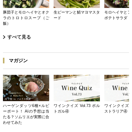
豚団子とモロヘイヤとオク
生ピーマンと鯖マヨマスタ
モロヘイヤとア
ラのトロトロスープ（ご
ード
ポテトサラダ
飯）
すべて見る
マガジン
ハーゲンダッツ6種×ルビ
ワインクイズ Vol.73 ポル
ワインクイズ Vo
ーポート！ AIの予想は当
トガル④
ストラリア④
たる？ソムリエが実際に合
わせてみた