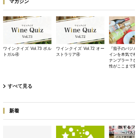
マガジン
ワインクイズ Vol.73 ポル
ワインクイズ Vol.72 オー
『茄子のバジル
トガル④
ストラリア④
インを本気で検
ナンプラー？ひ
性がここまで変
すべて見る
新着