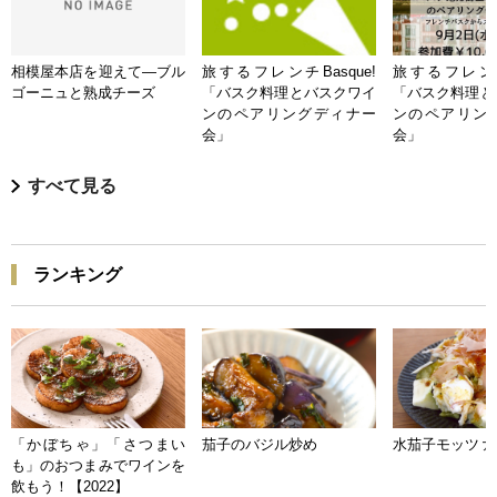
相模屋本店を迎えて―ブル
旅するフレンチBasque!
旅するフレンチB
ゴーニュと熟成チーズ
「バスク料理とバスクワイ
「バスク料理と
ンのペアリングディナー
ンのペアリン
会」
会」
すべて見る
ランキング
「かぼちゃ」「さつまい
茄子のバジル炒め
水茄子モッツァ
も」のおつまみでワインを
飲もう！【2022】