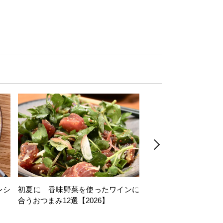
レシ
初夏に 香味野菜を使ったワインに
そら豆を使ったワイン
合うおつまみ12選【2026】
11選【2026】