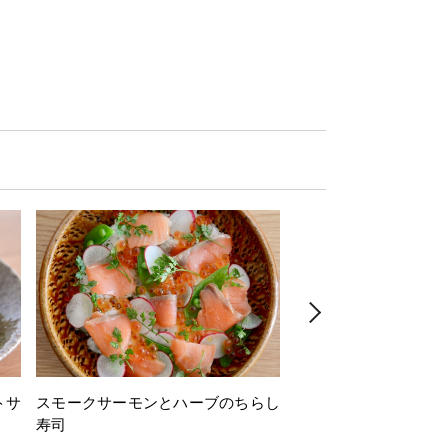
トサ
スモークサーモンとハーブのちらし
とうもろこしと枝豆の
寿司
ミン風味