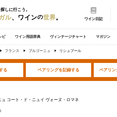
を探しに行こう。
の
ガル
、ワイン
世界
。
ワイン日記
シピ
ワイン用語辞典
ヴィンテージチャート
マガジン
フランス
ブルゴーニュ
リシュブール
する
ペアリングを
記録する
ペアリン
ニュ コート・ド・ニュイ ヴォーヌ・ロマネ
ロ