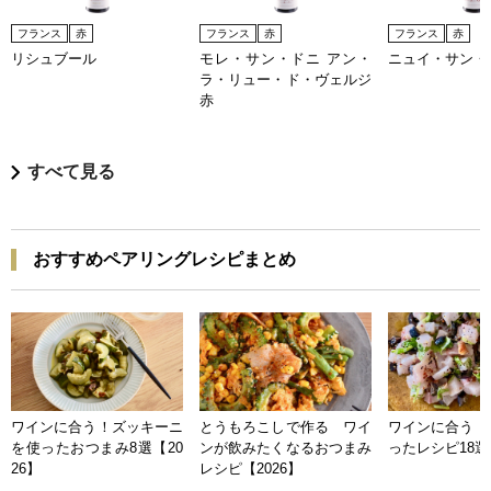
フランス
赤
フランス
赤
フランス
赤
リシュブール
モレ・サン・ドニ アン・
ニュイ・サン・
ラ・リュー・ド・ヴェルジ
赤
すべて見る
おすすめペアリングレシピまとめ
ワインに合う！ズッキーニ
とうもろこしで作る ワイ
ワインに合う 
を使ったおつまみ8選【20
ンが飲みたくなるおつまみ
ったレシピ18選【
26】
レシピ【2026】