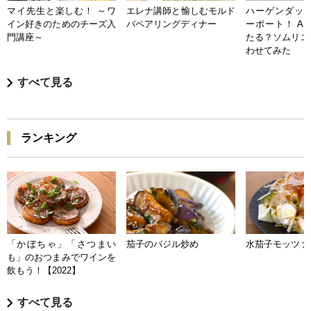
マイ先生と楽しむ！ ～ワ
エレナ講師と愉しむモルド
ハーゲンダッツ
イン好きのためのチーズ入
バペアリングディナー
ーポート！ A
門講座～
たる？ソムリエ
わせてみた
すべて見る
ランキング
「かぼちゃ」「さつまい
茄子のバジル炒め
水茄子モッツァ
も」のおつまみでワインを
飲もう！【2022】
すべて見る