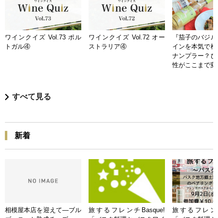
ワインクイズ Vol.73 ポル
ワインクイズ Vol.72 オー
『茄子のバジル
トガル④
ストラリア④
インを本気で検
ナンプラー？ひ
性がここまで変
すべて見る
新着
相模屋本店を迎えて―ブル
旅するフレンチBasque!
旅するフレンチB