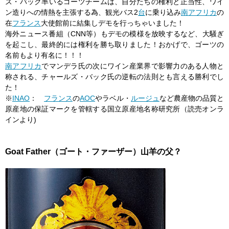
ズ・バック率いるゴーツチームは、自分たちの権利と正当性、ワイ
ン造りへの情熱を主張する為、観光バス2
台
に乗り込み
南アフリカ
の
在
フランス
大使館前に結集しデモを行っちゃいました！
海外ニュース番組（CNN等）もデモの模様を放映するなど、大騒ぎ
を起こし、最終的には権利を勝ち取りました！おかげで、ゴーツの
名前もより有名に！！！
南アフリカ
でマンデラ氏の次にワイン産業界で影響力のある人物と
称される、チャールズ・バック氏の逆転の法則とも言える勝利でし
た！
※
INAO
：
フランス
の
AOC
やラベル・
ルージュ
など農産物の品質と
原産地の保証マークを管轄する国立原産地名称研究所（読売オンラ
インより)
Goat Father（ゴート・ファーザー）山羊の父？