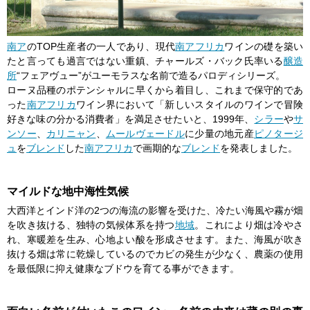
南ア
のTOP生産者の一人であり、現代
南アフリカ
ワインの礎を築い
たと言っても過言ではない重鎮、チャールズ・バック氏率いる
醸造
所
“フェアヴュー”がユーモラスな名前で造るパロディシリーズ。
ローヌ品種のポテンシャルに早くから着目し、これまで保守的であ
った
南アフリカ
ワイン界において「新しいスタイルのワインで冒険
好きな味の分かる消費者」を満足させたいと、1999年、
シラー
や
サ
ンソー
、
カリニャン
、
ムールヴェードル
に少量の地元産
ピノタージ
ュ
を
ブレンド
した
南アフリカ
で画期的な
ブレンド
を発表しました。
マイルドな地中海性気候
大西洋とインド洋の2つの海流の影響を受けた、冷たい海風や霧が畑
を吹き抜ける、独特の気候体系を持つ
地域
。これにより畑は冷やさ
れ、寒暖差を生み、心地よい酸を形成させます。また、海風が吹き
抜ける畑は常に乾燥しているのでカビの発生が少なく、農薬の使用
を最低限に抑え健康なブドウを育てる事ができます。