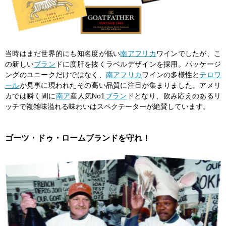
当時はまだ世界的にも知名度が低い
南アフリカ
ワインでしたが、こ
の新しい
ブラン
ドに度肝を抜くラベルデザインを採用。パッケージ
ングのユニークだけではなく、
南アフリカ
ワインの多様性と
テロワ
ール
が見事に現われたその高い品質に注目が集まりました。アメリ
カでは瞬く間に
南ア
産人気No1
ブラン
ドとなり、飲み応えのあるリ
ッチで複雑味溢れる味わいはスペクテーターが絶賛しています。
ゴーツ・ドゥ・ロームブランドを守れ！