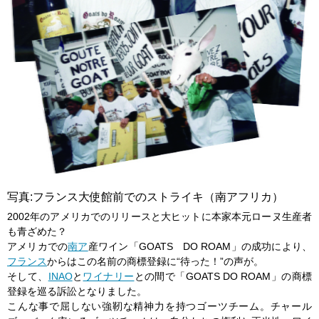
写真:フランス大使館前でのストライキ（南アフリカ）
2002年のアメリカでのリリースと大ヒットに本家本元ローヌ生産者
も青ざめた？
アメリカでの
南ア
産ワイン「GOATS DO ROAM」の成功により、
フランス
からはこの名前の商標登録に“待った！”の声が。
そして、
INAO
と
ワイナリー
との間で「GOATS DO ROAM」の商標
登録を巡る訴訟となりました。
こんな事で屈しない強靭な精神力を持つゴーツチーム。チャール