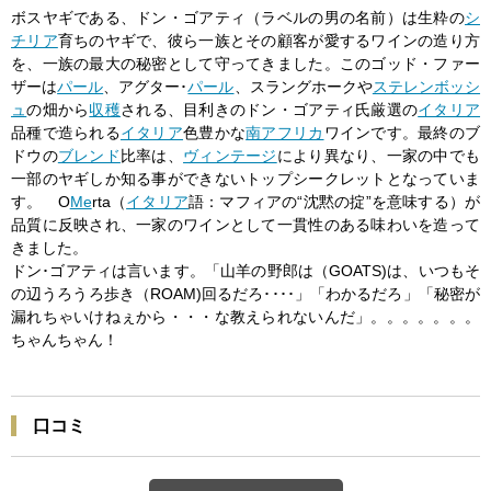
ボスヤギである、ドン・ゴアティ（ラベルの男の名前）は生粋の
シ
チリア
育ちのヤギで、彼ら一族とその顧客が愛するワインの造り方
を、一族の最大の秘密として守ってきました。このゴッド・ファー
ザーは
パール
、アグター･
パール
、スラングホークや
ステレンボッシ
ュ
の畑から
収穫
される、目利きのドン・ゴアティ氏厳選の
イタリア
品種で造られる
イタリア
色豊かな
南アフリカ
ワインです。最終のブ
ドウの
ブレンド
比率は、
ヴィンテージ
により異なり、一家の中でも
一部のヤギしか知る事ができないトップシークレットとなっていま
す。 O
Me
rta（
イタリア
語：マフィアの“沈黙の掟”を意味する）が
品質に反映され、一家のワインとして一貫性のある味わいを造って
きました。
ドン･ゴアティは言います。「山羊の野郎は（GOATS)は、いつもそ
の辺うろうろ歩き（ROAM)回るだろ････」「わかるだろ」「秘密が
漏れちゃいけねぇから・・・な教えられないんだ」。。。。。。。
ちゃんちゃん！
口コミ