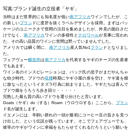
写真:ブランド誕生の立役者「ヤギ」
当時はまだ世界的にも知名度が低い
南アフリカ
ワインでしたが、こ
の新しい
ブラン
ドに度肝を抜くラベルデザインを採用。まずはパッ
ケージのユニークさで世間の注目を集めましたが、外見の面白さだ
けでなく、
南アフリカ
ワインの多様性と
テロワール
が見事に現われ
た、その高い品質のワインに世間は黙っていませんでした。
アメリカでは瞬く間に、
南アフリカ
産人気No1
ブラン
ドとなりまし
た。
フェアヴュー
醸造所
は
南アフリカ
を代表するヤギのチーズの生産者
でもあます。
ワイン名のインスピレーションは、バック氏の息子がまだやんちゃ
な幼少時代、ブドウの
収穫
時期にヤギ小屋の扉を空け、ヤギ達を畑
に放なったというイタズラ行為に始まりました。ヤギたちは喜んで
ブドウ畑をうろうろ歩き回り・・・・・
完熟した最も質の高いブドウを選り分けたと言います。
Goats（ヤギ）do（する）Roam（ウロウロする）ここから、
ブラン
ド名が誕生します。
イエメンには、羊飼い群れの一頭が最初にコーヒー豆の旨さを見つ
け出した、という伝説が残っています。そこでフェアヴューでも、
彼等のヤギがワインに幸福をもたらせてくれるだろうという願いを