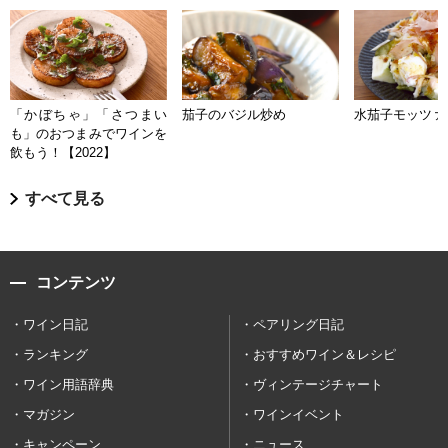
「かぼちゃ」「さつまい
茄子のバジル炒め
水茄子モッツァ
も」のおつまみでワインを
飲もう！【2022】
すべて見る
コンテンツ
ワイン日記
ペアリング日記
ランキング
おすすめワイン＆レシピ
ワイン用語辞典
ヴィンテージチャート
マガジン
ワインイベント
キャンペーン
ニュース