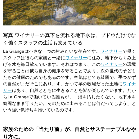
写真:ワイナリーの真下を流れる地下水は、ブドウだけでな
く働くスタッフの生活も支えている
La Grangeは小さな一つの村みたいな存在です。
ワイナリー
で働く
スタッフは彼らの家族と一緒に
ワイナリー
に住み、地下からくみ上
げる水を毎日飲んでいます。それはつまり、この
ワイナリー
の環境
を守ることは彼ら自身の健康を守ることであり、次の世代の子ども
たちの健康のためでもあるのです。空気はとても綺麗で、手つかず
の自然がまだそこにあります。かつて羊の牧場だった土地に
ワイナ
リー
はあり、自然とともに生きることを皆が楽しんでいます。だか
らLa Grangeで働いている誰もが、「畑を汚したくない、地下水を
綺麗なまま守りたい。そのために出来ることは何だってしよう」と
いう強い気持ちを抱いているのです。
家族のための「当たり前」が、自然とサステーナブルなや
り方に。