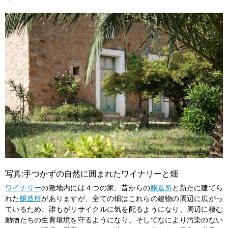
写真:手つかずの自然に囲まれたワイナリーと畑
ワイナリー
の敷地内には４つの家、昔からの
醸造所
と新たに建てら
れた
醸造所
がありますが、全ての畑はこれらの建物の周辺に広がっ
ているため、誰もがリサイクルに気を配るようになり、周辺に棲む
動物たちの生育環境を守るようになり、そしてなにより汚染のない