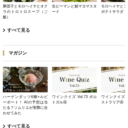
豚団子とモロヘイヤとオク
生ピーマンと鯖マヨマスタ
モロヘイヤとア
ラのトロトロスープ（ご
ード
ポテトサラダ
飯）
すべて見る
マガジン
ハーゲンダッツ6種×ルビ
ワインクイズ Vol.73 ポル
ワインクイズ Vo
ーポート！ AIの予想は当
トガル④
ストラリア④
たる？ソムリエが実際に合
わせてみた
すべて見る