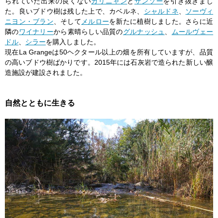
られていた出来の良くない
カリニャン
と
サンソー
を引き抜きまし
た。良いブドウ樹は残した上で、カベルネ、
シャルドネ
、
ソーヴィ
ニヨン・ブラン
、そして
メルロー
を新たに植樹しました。さらに近
隣の
ワイナリー
から素晴らしい品質の
グルナッシュ
、
ムールヴェー
ドル
、
シラー
を購入しました。
現在La Grangeは50ヘクタール以上の畑を所有していますが、品質
の高いブドウ樹ばかりです。2015年には石灰岩で造られた新しい醸
造施設が建設されました。
自然とともに生きる