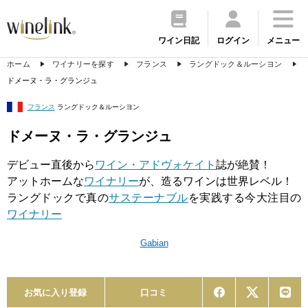
ワイン日記
ログイン
メニュー
ホーム
ワイナリーを探す
フランス
ラングドック＆ルーシヨン
ドメーヌ・ラ・グランジュ
フランス
ラングドック＆ルーシヨン
ドメーヌ・ラ・グランジュ
デビュー直後から
ワイン・アドヴォケイト
誌が絶賛！
アットホームな
ワイナリー
が、造るワインは世界レベル！
ラングドックで真の
サステーナブル
を実践する今大注目の
ワイナリー
Gabian
お気に入り登録
口コミ