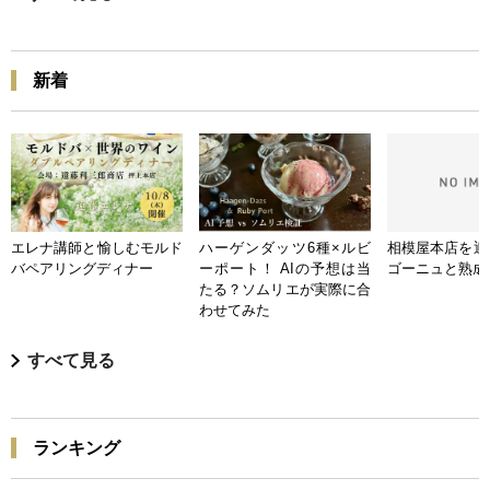
新着
エレナ講師と愉しむモルド
ハーゲンダッツ6種×ルビ
相模屋本店を迎
バペアリングディナー
ーポート！ AIの予想は当
ゴーニュと熟成
たる？ソムリエが実際に合
わせてみた
すべて見る
ランキング