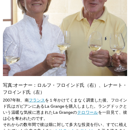
写真:オーナー：ロルフ・フロインド氏（右）、レナート・
フロインド氏（左）
2007年秋、南
フランス
を１年かけてくまなく調査した後、フロイン
ド氏はガビアンにあるLa Grangeを購入しました。ラングドックと
いう温暖な気候に恵まれたLa Grangeの
テロワール
を一目見て、彼
は心を奪われたのです。
それからの数年間で彼は畑に対して多大な投資を行い、すでに植え