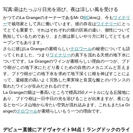
写真:昼はたっぷり日光を浴び、夜は涼しい風を受ける
かつてのLa GrangeのオーナーであるMr O
RC
ièreは、今も
ワイナリ
ー
で栽培家として共に働いています。彼の存在は
ワイナリー
にとっ
てとても重要で、それはそれぞれの畑の区画の違い、個性について
熟知しているためであり、また彼は新しいやり方に対してとてもオ
ープンでもあります。
さらに彼はLa Grangeの素晴らしい
テロワール
の秘密についても語
ってくれました、つまり
ワイナリー
の真下を流れる天然の地下水に
ついてです。La Grangeのワインが素晴らしい理由の一つが、ブド
ウ樹がこの地下水にたどり着くための自然のメカニズムと言えま
す。ブドウ樹がこの地下水を求めて地下深くに根を伸ばすことによ
って、凝縮度の高いよく完熟した果実味と良質な酸とのバランスの
取れたワインが生みだされるのです。
La Grangeの畑は一番高いところで標高250メートルになる丘陵地に
あり、ブドウ樹は一日中日の光を浴びることが出来ますが、夜にな
るとセベンヌ山地から冷たい空気が流れ込みます。これもまたLa Gr
angeの
テロワール
が素晴らしいもう一つの理由です。
デビュー直後にアドヴォケイト94点！ラングドックのライ