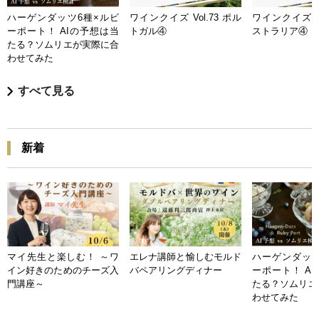
ハーゲンダッツ6種×ルビ
ワインクイズ Vol.73 ポル
ワインクイズ Vo
ーポート！ AIの予想は当
トガル④
ストラリア④
たる？ソムリエが実際に合
わせてみた
すべて見る
新着
マイ先生と楽しむ！ ～ワ
エレナ講師と愉しむモルド
ハーゲンダッツ
イン好きのためのチーズ入
バペアリングディナー
ーポート！ A
門講座～
たる？ソムリエ
わせてみた