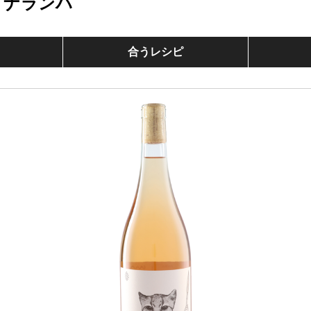
 ナランハ
合うレシピ