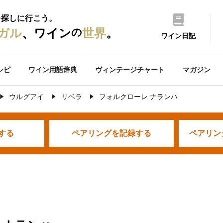
を探しに行こう。
の
ガル
、ワイン
世界
。
ワイン日記
シピ
ワイン用語辞典
ヴィンテージチャート
マガジン
ウルグアイ
リベラ
フォルクローレ ナランハ
する
ペアリングを
記録する
ペアリン