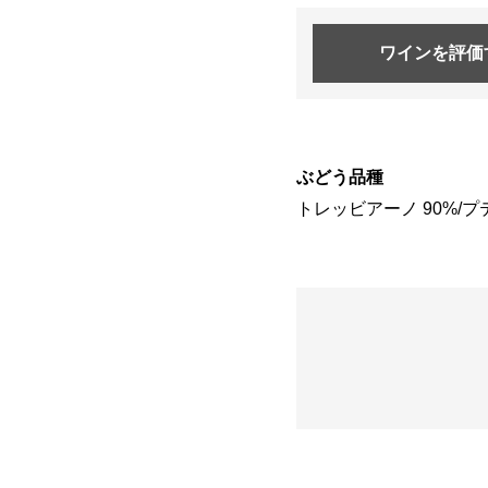
ワインを
評価
ぶどう品種
トレッビアーノ 90%/プ