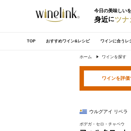
今日の美味しい
に
身近
ツナ
TOP
おすすめワイン&レシピ
ワインに合うレ
ホーム
ワインを探す
ワインを
評価
ウルグアイ リベラ
ボデガ・セロ・チャペウ