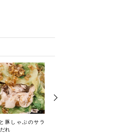
と豚しゃぶのサラ
白身魚のカルパッチョ 梅とク
スパ
だれ
レソンときゅうり