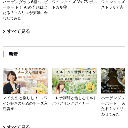
ハーゲンダッツ6種×ルビ
ワインクイズ Vol.73 ポル
ワインクイズ Vo
ーポート！ AIの予想は当
トガル④
ストラリア④
たる？ソムリエが実際に合
わせてみた
すべて見る
新着
マイ先生と楽しむ！ ～ワ
エレナ講師と愉しむモルド
ハーゲンダッツ
イン好きのためのチーズ入
バペアリングディナー
ーポート！ A
門講座～
たる？ソムリエ
わせてみた
すべて見る