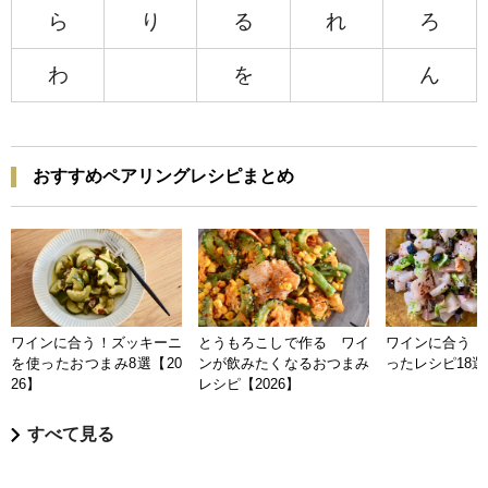
ら
り
る
れ
ろ
わ
を
ん
おすすめペアリングレシピまとめ
ワインに合う！ズッキーニ
とうもろこしで作る ワイ
ワインに合う 
を使ったおつまみ8選【20
ンが飲みたくなるおつまみ
ったレシピ18選【
26】
レシピ【2026】
すべて見る