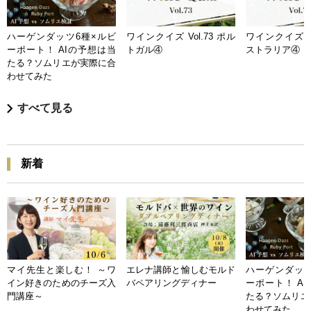
ハーゲンダッツ6種×ルビ
ワインクイズ Vol.73 ポル
ワインクイズ Vo
ーポート！ AIの予想は当
トガル④
ストラリア④
たる？ソムリエが実際に合
わせてみた
すべて見る
新着
マイ先生と楽しむ！ ～ワ
エレナ講師と愉しむモルド
ハーゲンダッツ
イン好きのためのチーズ入
バペアリングディナー
ーポート！ A
門講座～
たる？ソムリエ
わせてみた