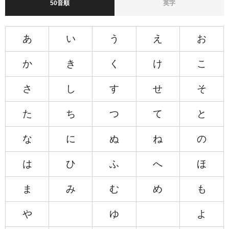
50音順
英字
あ
い
う
え
お
か
き
く
け
こ
さ
し
す
せ
そ
た
ち
つ
て
と
な
に
ぬ
ね
の
は
ひ
ふ
へ
ほ
ま
み
む
め
も
や
ゆ
よ