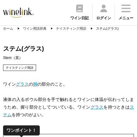
ワイン日記
ログイン
メニュー
ホーム
ワイン用語辞典
テイスティング用語
ステム(グラス)
ステム(グラス)
Stem（英）
テイスティング用語
ワイン
グラス
の
脚
の部分のこと。
液体の入るボウル部分を手で触れるとワインに体温が伝わってしま
うため、握り部分としてついている。ワイン
グラス
を持つときは
ス
テム
を持つのがよい。
ワンポイント！