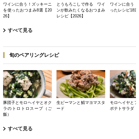
ワインに合う！ズッキーニ
とうもろこしで作る ワイ
ワインに合う 
を使ったおつまみ8選【20
ンが飲みたくなるおつまみ
ったレシピ18選【
26】
レシピ【2026】
すべて見る
旬のペアリングレシピ
豚団子とモロヘイヤとオク
生ピーマンと鯖マヨマスタ
モロヘイヤとア
ラのトロトロスープ（ご
ード
ポテトサラダ
飯）
すべて見る