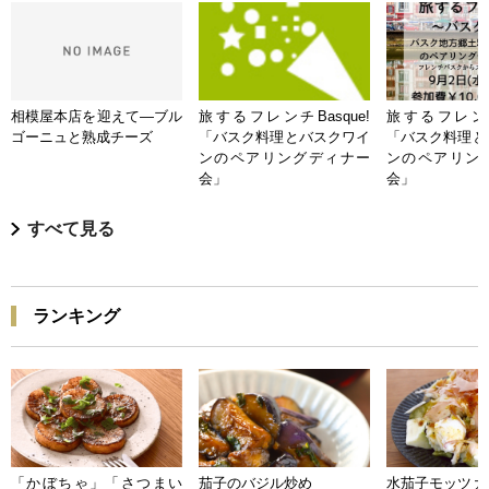
相模屋本店を迎えて―ブル
旅するフレンチBasque!
旅するフレンチB
ゴーニュと熟成チーズ
「バスク料理とバスクワイ
「バスク料理と
ンのペアリングディナー
ンのペアリン
会」
会」
すべて見る
ランキング
「かぼちゃ」「さつまい
茄子のバジル炒め
水茄子モッツァ