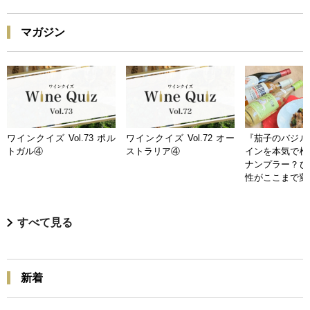
マガジン
ワインクイズ Vol.73 ポル
ワインクイズ Vol.72 オー
『茄子のバジル
トガル④
ストラリア④
インを本気で検
ナンプラー？ひ
性がここまで変
すべて見る
新着