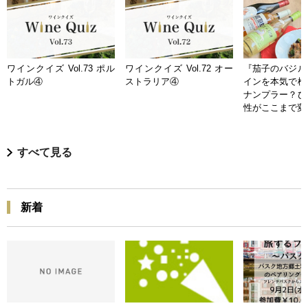
ワインクイズ Vol.73 ポル
ワインクイズ Vol.72 オー
『茄子のバジル
トガル④
ストラリア④
インを本気で検
ナンプラー？ひ
性がここまで変
すべて見る
新着