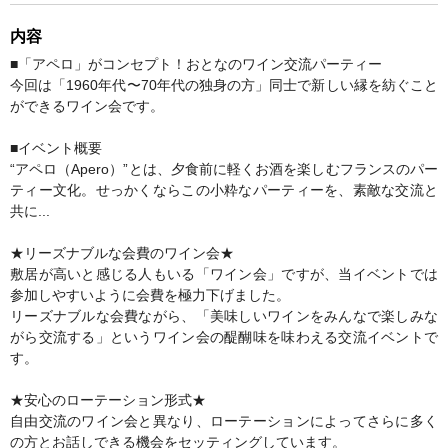
内容
■「アペロ」がコンセプト！おとなのワイン交流パーティー
今回は「1960年代〜70年代の独身の方」同士で新しい縁を紡ぐこと
ができるワイン会です。
■イベント概要
“アペロ（Apero）”とは、夕食前に軽くお酒を楽しむフランスのパー
ティー文化。せっかくならこの小粋なパーティーを、素敵な交流と
共に...
★リーズナブルな会費のワイン会★
敷居が高いと感じる人もいる「ワイン会」ですが、当イベントでは
参加しやすいように会費を極力下げました。
リーズナブルな会費ながら、「美味しいワインをみんなで楽しみな
がら交流する」というワイン会の醍醐味を味わえる交流イベントで
す。
★安心のローテーション形式★
自由交流のワイン会と異なり、ローテーションによってさらに多く
の方とお話しできる機会をセッティングしています。