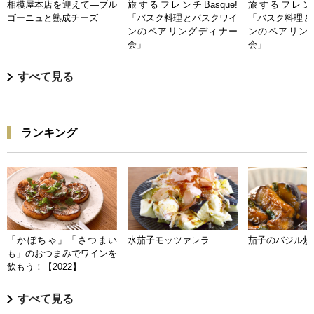
相模屋本店を迎えて―ブル
旅するフレンチBasque!
旅するフレンチB
ゴーニュと熟成チーズ
「バスク料理とバスクワイ
「バスク料理と
ンのペアリングディナー
ンのペアリン
会」
会」
すべて見る
ランキング
「かぼちゃ」「さつまい
水茄子モッツァレラ
茄子のバジル炒
も」のおつまみでワインを
飲もう！【2022】
すべて見る