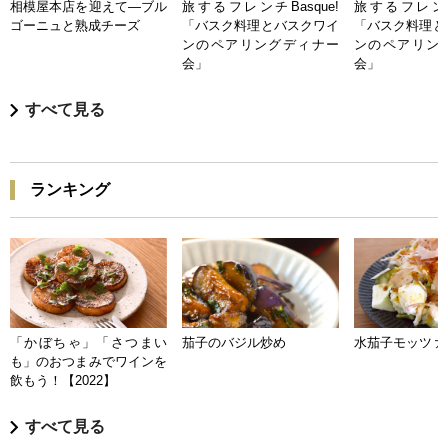
相模屋本店を迎えて―ブル
旅するフレンチBasque!
旅するフレンチB
ゴーニュと熟成チーズ
「バスク料理とバスクワイ
「バスク料理と
ンのペアリングディナー
ンのペアリン
会」
会」
すべて見る
ランキング
「かぼちゃ」「さつまい
茄子のバジル炒め
水茄子モッツァ
も」のおつまみでワインを
飲もう！【2022】
すべて見る