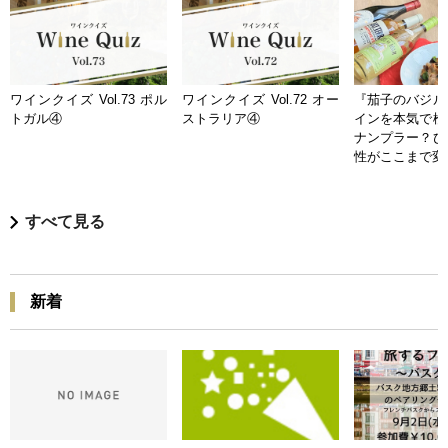
ワインクイズ Vol.73 ポル
ワインクイズ Vol.72 オー
『茄子のバジル
トガル④
ストラリア④
インを本気で検
ナンプラー？ひ
性がここまで変
すべて見る
新着