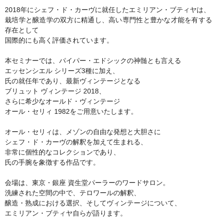
2018年にシェフ・ド・カーヴに就任したエミリアン・ブティヤは、
栽培学と醸造学の双方に精通し、高い専門性と豊かな才能を有する
存在として
国際的にも高く評価されています。
本セミナーでは、パイパー・エドシックの神髄とも言える
エッセンシエル シリーズ3種に加え、
氏の就任年であり、最新ヴィンテージとなる
ブリュット ヴィンテージ 2018、
さらに希少なオールド・ヴィンテージ
オール・セリィ 1982をご用意いたします。
オール・セリィは、メゾンの自由な発想と大胆さに
シェフ・ド・カーヴの解釈を加えて生まれる、
非常に個性的なコレクションであり、
氏の手腕を象徴する作品です。
会場は、東京・銀座 資生堂パーラーのワードサロン。
洗練された空間の中で、テロワールの解釈、
醸造・熟成における選択、そしてヴィンテージについて、
エミリアン・ブティヤ自らが語ります。