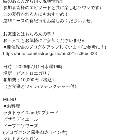
縁のある方から頂く現地情報✨
参加者皆様のエピソードと共に楽しむソワレです♪
この夏行かれる方にもおすすめ！
是非ニースの食紀行をお楽しみくださいませ。
お友達とはもちろんの事！
お一人でもお気軽にご参加くださいませ⭐︎
⚫︎開催報告のブログをアップしています(ご参考に！)
https://note.com/bistroegalite/n/n321cc36bc823
日時；2026年7月1日水曜19時
場所；ビストロエガリテ
参加費；10,000円（税込）
（お食事とワイン/プチレクチャー付）
MENU
⚫︎お料理
ラタトゥイユandタプナード
ピサラディエール
ドーブニソワーズ
(プロヴァンス風牛肉赤ワイン煮)
タルトオシトロン