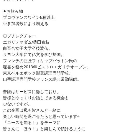
⚫︎お飲み物
プロヴァンスワイン5種以上
※参加者数により増える
◎プチレクチャー
エガリテマダム/柴田泰枝
白百合女子大学卒後渡仏。
リヨン大学にて仏文を学び帰国。
フレンチの巨匠フィリップバットン氏の
秘書を務め2013年ビストロエガリテオープン。
東京ベルエポック製菓調理専門学校、
山手調理専門学校フランス語非常勤講師。
普段はサービスに徹しており、
皆様とゆっくりお話しできる機会も
少ないですが、
この企画は私も皆さんと一緒に
楽しい時間を過ごせたらと思っています⭐︎
『ニースを知る！』をテーマに
皆さんに「ほう！」と楽しんで頂けるように