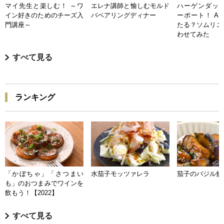
マイ先生と楽しむ！ ～ワ
エレナ講師と愉しむモルド
ハーゲンダッツ
イン好きのためのチーズ入
バペアリングディナー
ーポート！ A
門講座～
たる？ソムリエ
わせてみた
すべて見る
ランキング
「かぼちゃ」「さつまい
水茄子モッツァレラ
茄子のバジル炒
も」のおつまみでワインを
飲もう！【2022】
すべて見る