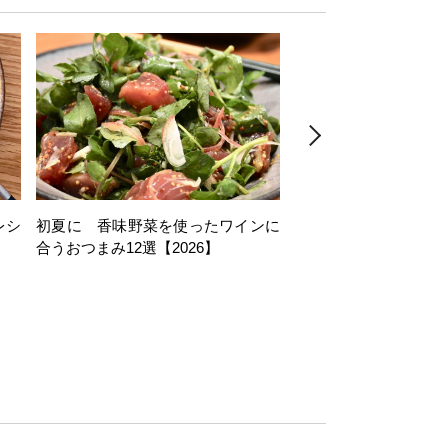
レシ
初夏に 香味野菜を使ったワインに
そら豆を使ったワイン
合うおつまみ12選【2026】
11選【2026】