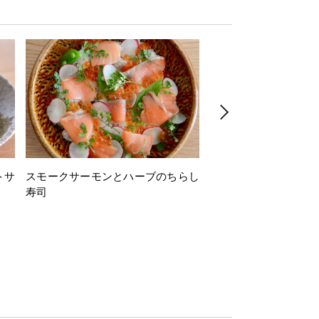
トサ
スモークサーモンとハーブのちらし
とうもろこしと枝豆の
寿司
ミン風味