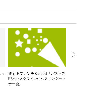
ニュ
旅するフレンチBasque!「バスク料
旅するフレンチBasq
理とバスクワインのペアリングディ
理とバスクワインのペ
ナー会」
ナー会」