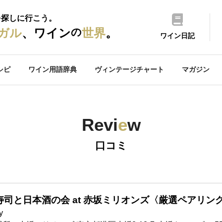
を探しに行こう。
の
ガル
、ワイン
世界
。
ワイン日記
シピ
ワイン用語辞典
ヴィンテージチャート
マガジン
Revi
e
w
口コミ
寿司と日本酒の会 at 赤坂ミリオンズ〈厳選ペアリン
y