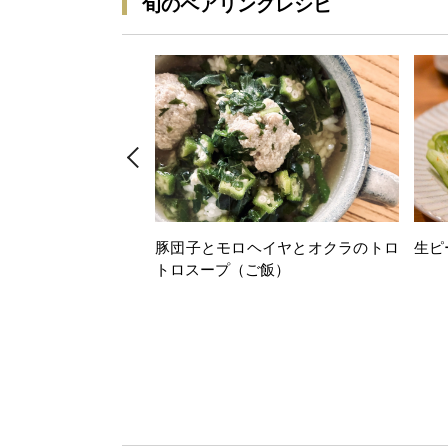
旬のペアリングレシピ
豚団子とモロヘイヤとオクラのトロ
生ピ
トロスープ（ご飯）