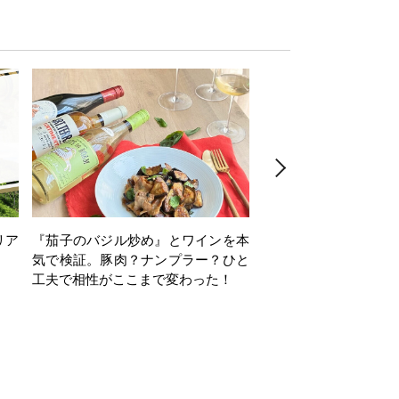
リア
『茄子のバジル炒め』とワインを本
ワインクイズ Vol.71
気で検証。豚肉？ナンプラー？ひと
工夫で相性がここまで変わった！