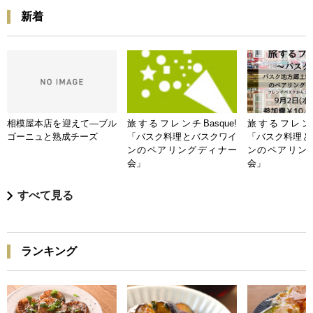
新着
相模屋本店を迎えて―ブル
旅するフレンチBasque!
旅するフレンチB
ゴーニュと熟成チーズ
「バスク料理とバスクワイ
「バスク料理と
ンのペアリングディナー
ンのペアリン
会」
会」
すべて見る
ランキング