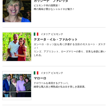
カッシーナ ファレッタ
ピエモンテ州の国際派！
樽の風味が豊かなシャルドネが魅力！
イタリア ピエモンテ
テヌータ・イル・ファルケット
ガンベロ・ロッソ誌も高く評価する注目のモスカート・ダステ
ィ！
リンゴ、アプリコット、ローズマリーの香り、甘美な余韻に酔い
しれる。
イタリア ピエモンテ
マローロ
テロワールを表現するグラッパ。
緻密な職人技と樽熟成が生み出す美しき蒸留酒。