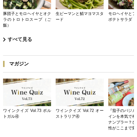
豚団子とモロヘイヤとオク
生ピーマンと鯖マヨマスタ
モロヘイヤとア
ラのトロトロスープ（ご
ード
ポテトサラダ
飯）
すべて見る
マガジン
ワインクイズ Vol.73 ポル
ワインクイズ Vol.72 オー
『茄子のバジル
トガル④
ストラリア④
インを本気で検
ナンプラー？ひ
性がここまで変