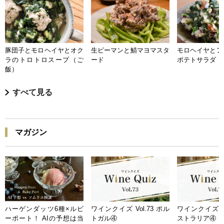
豚団子とモロヘイヤとオク
生ピーマンと鯖マヨマスタ
モロヘイヤとア
ラのトロトロスープ（ご
ード
ポテトサラダ
飯）
すべて見る
マガジン
ハーゲンダッツ6種×ルビ
ワインクイズ Vol.73 ポル
ワインクイズ Vo
ーポート！ AIの予想は当
トガル④
ストラリア④