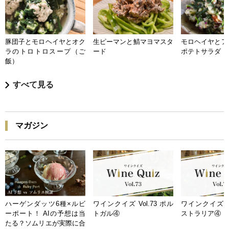
豚団子とモロヘイヤとオク
生ピーマンと鯖マヨマスタ
モロヘイヤとア
ラのトロトロスープ（ご
ード
ポテトサラダ
飯）
すべて見る
マガジン
ハーゲンダッツ6種×ルビ
ワインクイズ Vol.73 ポル
ワインクイズ Vo
ーポート！ AIの予想は当
トガル④
ストラリア④
たる？ソムリエが実際に合