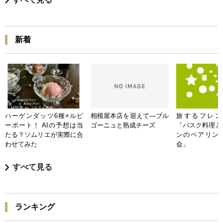
新着
ハーゲンダッツ6種×ルビ
相模屋本店を迎えて―ブル
旅するフレンチB
ーポート！ AIの予想は当
ゴーニュと熟成チーズ
「バスク料理と
たる？ソムリエが実際に合
ンのペアリン
わせてみた
会」
すべて見る
ランキング