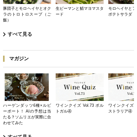
豚団子とモロヘイヤとオク
生ピーマンと鯖マヨマスタ
モロヘイヤとア
ラのトロトロスープ（ご
ード
ポテトサラダ
飯）
すべて見る
マガジン
ハーゲンダッツ6種×ルビ
ワインクイズ Vol.73 ポル
ワインクイズ Vo
ーポート！ AIの予想は当
トガル④
ストラリア④
たる？ソムリエが実際に合
わせてみた
すべて見る