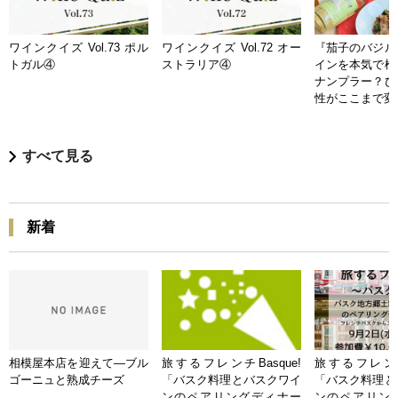
ワインクイズ Vol.73 ポル
ワインクイズ Vol.72 オー
『茄子のバジル
トガル④
ストラリア④
インを本気で検
ナンプラー？ひ
性がここまで変
すべて見る
新着
相模屋本店を迎えて―ブル
旅するフレンチBasque!
旅するフレンチB
ゴーニュと熟成チーズ
「バスク料理とバスクワイ
「バスク料理と
ンのペアリングディナー
ンのペアリン