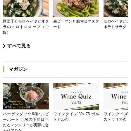
豚団子とモロヘイヤとオク
生ピーマンと鯖マヨマスタ
モロヘイヤとア
ラのトロトロスープ（ご
ード
ポテトサラダ
飯）
すべて見る
マガジン
ハーゲンダッツ6種×ルビ
ワインクイズ Vol.73 ポル
ワインクイズ Vo
ーポート！ AIの予想は当
トガル④
ストラリア④
たる？ソムリエが実際に合
わせてみた