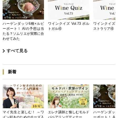
ハーゲンダッツ6種×ルビ
ワインクイズ Vol.73 ポル
ワインクイズ Vo
ーポート！ AIの予想は当
トガル④
ストラリア④
たる？ソムリエが実際に合
わせてみた
すべて見る
新着
マイ先生と楽しむ！ ～ワ
エレナ講師と愉しむモルド
ハーゲンダッツ
イン好きのためのチーズ入
バペアリングディナー
ーポート！ A