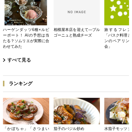
ハーゲンダッツ6種×ルビ
相模屋本店を迎えて―ブル
旅するフレンチB
ーポート！ AIの予想は当
ゴーニュと熟成チーズ
「バスク料理と
たる？ソムリエが実際に合
ンのペアリン
わせてみた
会」
すべて見る
ランキング
「かぼちゃ」「さつまい
茄子のバジル炒め
水茄子モッツァ