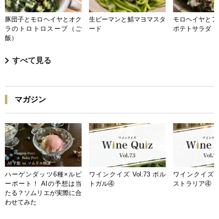
豚団子とモロヘイヤとオク
生ピーマンと鯖マヨマスタ
モロヘイヤとア
ラのトロトロスープ（ご
ード
ポテトサラダ
飯）
すべて見る
マガジン
ハーゲンダッツ6種×ルビ
ワインクイズ Vol.73 ポル
ワインクイズ Vo
ーポート！ AIの予想は当
トガル④
ストラリア④
たる？ソムリエが実際に合
わせてみた