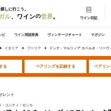
を探しに行こう。
の
ガル
、ワイン
世界
。
ワイン日記
シピ
ワイン用語辞典
ヴィンテージチャート
マガジン
イタリア
プーリア
ドンナ・マルツィア カベルネ・ソーヴ
する
ペアリングを
記録する
ペアリン
 サレント
ラ・コンティ・ゼッカ