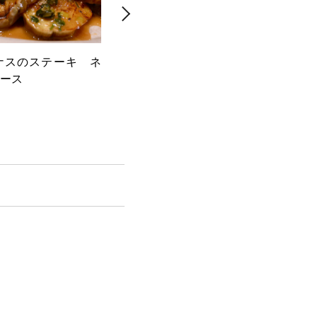
ナスのステーキ ネ
スパイス肉団子とズッキーニの
茹
ース
トマトソース煮
ダ 