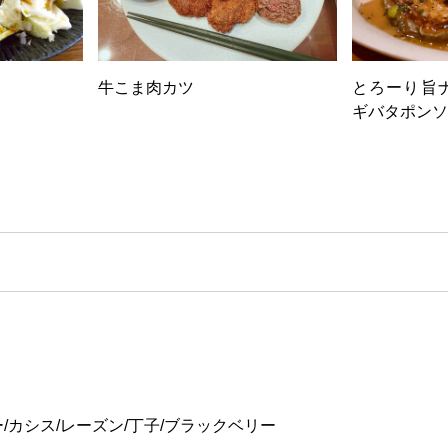
牛こま肉カツ
とろーり旨
ギバタポンソ
/カシス/レーズン/丁子/ブラックベリー