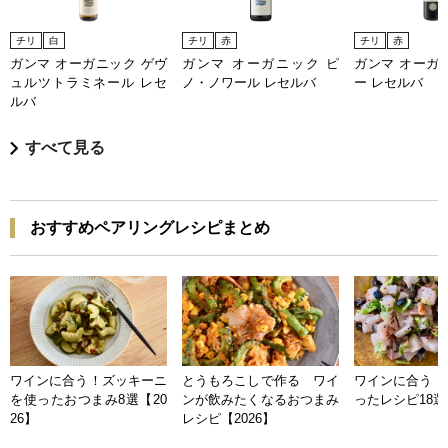
チリ
白
チリ
赤
チリ
赤
ガンマ オーガニック ゲヴ
ガンマ オーガニック ピ
ガンマ オーガ
ュルツトラミネール レセ
ノ・ノワール レセルバ
ー レセルバ
ルバ
すべて見る
おすすめペアリングレシピまとめ
ワインに合う！ズッキーニ
とうもろこしで作る ワイ
ワインに合う 
を使ったおつまみ8選【20
ンが飲みたくなるおつまみ
ったレシピ18選【
26】
レシピ【2026】