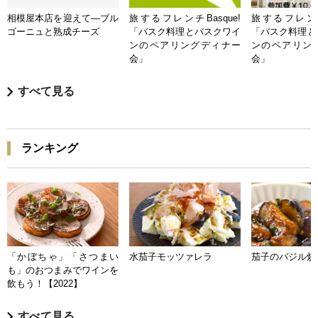
相模屋本店を迎えて―ブル
旅するフレンチBasque!
旅するフレンチB
ゴーニュと熟成チーズ
「バスク料理とバスクワイ
「バスク料理と
ンのペアリングディナー
ンのペアリン
会」
会」
すべて見る
ランキング
「かぼちゃ」「さつまい
水茄子モッツァレラ
茄子のバジル炒
も」のおつまみでワインを
飲もう！【2022】
すべて見る