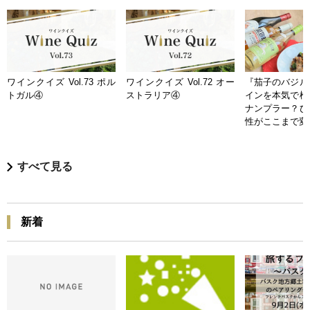
ワインクイズ Vol.73 ポル
ワインクイズ Vol.72 オー
『茄子のバジル
トガル④
ストラリア④
インを本気で検
ナンプラー？ひ
性がここまで変
すべて見る
新着