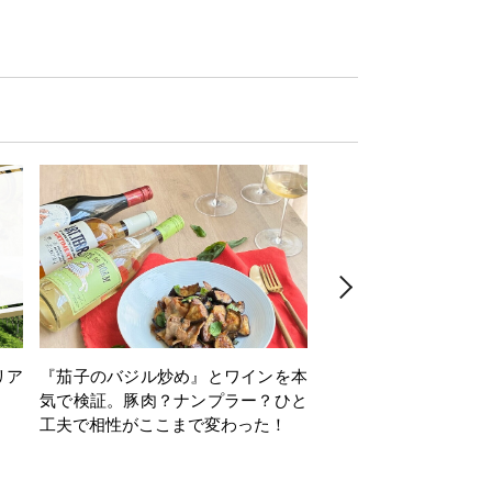
リア
『茄子のバジル炒め』とワインを本
ワインクイズ Vol.71
気で検証。豚肉？ナンプラー？ひと
工夫で相性がここまで変わった！