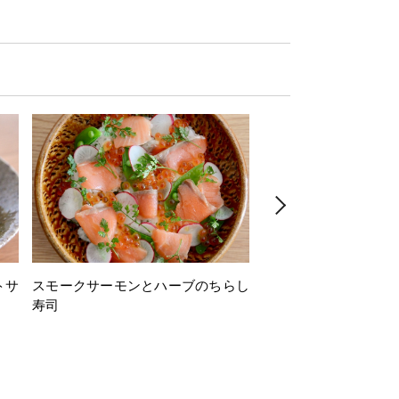
トサ
スモークサーモンとハーブのちらし
とうもろこしと枝豆の
寿司
ミン風味