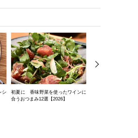
レシ
初夏に 香味野菜を使ったワインに
そら豆を使ったワイン
合うおつまみ12選【2026】
11選【2026】