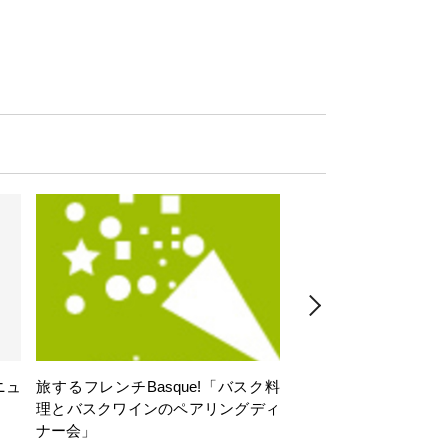
ニュ
旅するフレンチBasque!「バスク料
旅するフレンチBasq
理とバスクワインのペアリングディ
理とバスクワインのペ
ナー会」
ナー会」