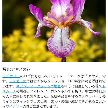
写真:アヤメの花
ワイナリー
のロゴにもなっているトレードマークは「アヤメ」で
す。
トスカーナ
では古くからジャッジョーロ(Giaggiolo)と呼ばれて
います。
キアンティ・クラッシコ
地区
を中心に自生している花で
ト
スカーナ
の州都、フィレンツェのシンボルでもあり、中世の時代か
ら人々に親しまれてきました。伝統や品質を守るグレヴェペーザの
ワインはフィレンツェの伝統、文化への強い結びつきがあることか
ら
ワイナリー
のロゴに選んでいます。