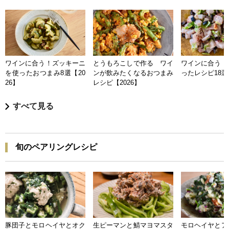
ワインに合う！ズッキーニ
とうもろこしで作る ワイ
ワインに合う 
を使ったおつまみ8選【20
ンが飲みたくなるおつまみ
ったレシピ18選【
26】
レシピ【2026】
すべて見る
旬のペアリングレシピ
豚団子とモロヘイヤとオク
生ピーマンと鯖マヨマスタ
モロヘイヤとア