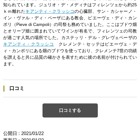
知られています。ジュリオ・デ・メディチはフィレンツェから約25
ｋｍ離れた
キアンティ・クラッシコ
の心臓部、サン・カシャーノ・
イン・ヴァル・ディ・ペーザにある教会、ピエーヴェ・ディ・カン
ポリ（Pieve di Campoli）の司祭も務めていました。ここはブドウ畑
とオリーブ畑に囲まれていてワインが有名で、フィレンツェの司教
が過ごす人気の場所でした。カステッリ・デル・グレヴェペーザの
キアンティ・クラッシコ
クレメンテ・セッテはピエーヴェ・デ
ィ・カンポリにある畑のブドウを使っており、クレメンテ7世の功績
を讃えると共に品質の確かさを表すために彼の名前が付けられてい
ます。
口コミ
口コミする
公開日 :
2021/01/22