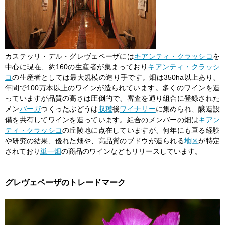
カステッリ・デル・グレヴェペーザには
キアンティ・クラッシコ
を
中心に現在、約160の生産者が集まっており
キアンティ・クラッシ
コ
の生産者としては最大規模の造り手です。畑は350ha以上あり、
年間で100万本以上のワインが造られています。多くのワインを造
っていますが品質の高さは圧倒的で、審査を通り組合に登録された
メン
バーガ
つくったぶどうは
収穫
後
ワイナリー
に集められ、醸造設
備を共有してワインを造っています。組合のメンバーの畑は
キアン
ティ・クラッシコ
の丘陵地に点在していますが、何年にも亘る経験
や研究の結果、優れた畑や、高品質のブドウが造られる
地区
が特定
されており
単一畑
の商品のワインなどもリリースしています。
グレヴェペーザのトレードマーク