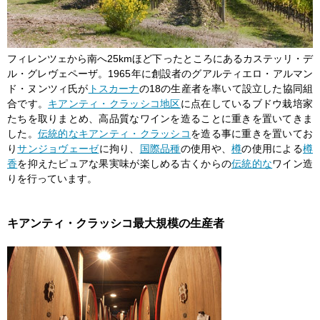
フィレンツェから南へ25kmほど下ったところにあるカステッリ・デ
ル・グレヴェペーザ。1965年に創設者のグアルティエロ・アルマン
ド・ヌンツィ氏が
トスカーナ
の18の生産者を率いて設立した協同組
合です。
キアンティ・クラッシコ
地区
に点在しているブドウ栽培家
たちを取りまとめ、高品質なワインを造ることに重きを置いてきま
した。
伝統的な
キアンティ・クラッシコ
を造る事に重きを置いてお
り
サンジョヴェーゼ
に拘り、
国際品種
の使用や、
樽
の使用による
樽
香
を抑えたピュアな果実味が楽しめる古くからの
伝統的な
ワイン造
りを行っています。
キアンティ・クラッシコ最大規模の生産者