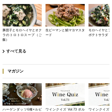
豚団子とモロヘイヤとオク
生ピーマンと鯖マヨマスタ
モロヘイヤとア
ラのトロトロスープ（ご
ード
ポテトサラダ
飯）
すべて見る
マガジン
ハーゲンダッツ6種×ルビ
ワインクイズ Vol.73 ポル
ワインクイズ Vo