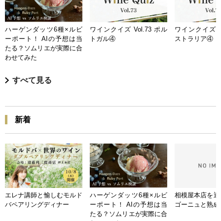
ハーゲンダッツ6種×ルビ
ワインクイズ Vol.73 ポル
ワインクイズ Vo
ーポート！ AIの予想は当
トガル④
ストラリア④
たる？ソムリエが実際に合
わせてみた
すべて見る
新着
エレナ講師と愉しむモルド
ハーゲンダッツ6種×ルビ
相模屋本店を迎
バペアリングディナー
ーポート！ AIの予想は当
ゴーニュと熟成
たる？ソムリエが実際に合