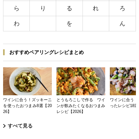
ら
り
る
れ
ろ
わ
を
ん
おすすめペアリングレシピまとめ
ワインに合う！ズッキーニ
とうもろこしで作る ワイ
ワインに合う 
を使ったおつまみ8選【20
ンが飲みたくなるおつまみ
ったレシピ18選【
26】
レシピ【2026】
すべて見る