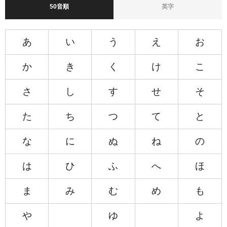
50音順
英字
あ
い
う
え
お
か
き
く
け
こ
さ
し
す
せ
そ
た
ち
つ
て
と
な
に
ぬ
ね
の
は
ひ
ふ
へ
ほ
ま
み
む
め
も
や
ゆ
よ