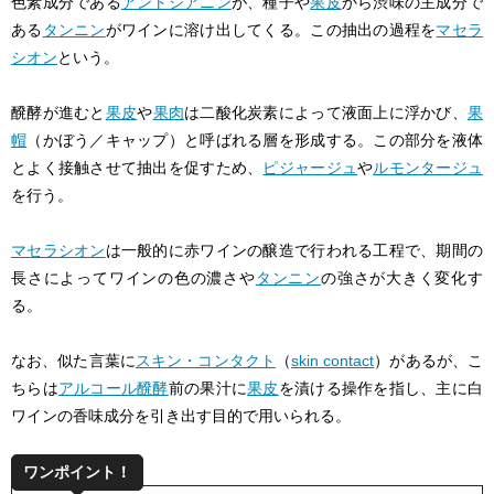
色素成分である
アントシアニン
が、種子や
果皮
から渋味の主成分で
ある
タンニン
がワインに溶け出してくる。この抽出の過程を
マセラ
シオン
という。
醗酵が進むと
果皮
や
果肉
は二酸化炭素によって液面上に浮かび、
果
帽
（かぼう／キャップ）と呼ばれる層を形成する。この部分を液体
とよく接触させて抽出を促すため、
ピジャージュ
や
ルモンタージュ
を行う。
マセラシオン
は一般的に赤ワインの醸造で行われる工程で、期間の
長さによってワインの色の濃さや
タンニン
の強さが大きく変化す
る。
なお、似た言葉に
スキン・コンタクト
（
skin contact
）があるが、こ
ちらは
アルコール醗酵
前の果汁に
果皮
を漬ける操作を指し、主に白
ワインの香味成分を引き出す目的で用いられる。
ワンポイント！