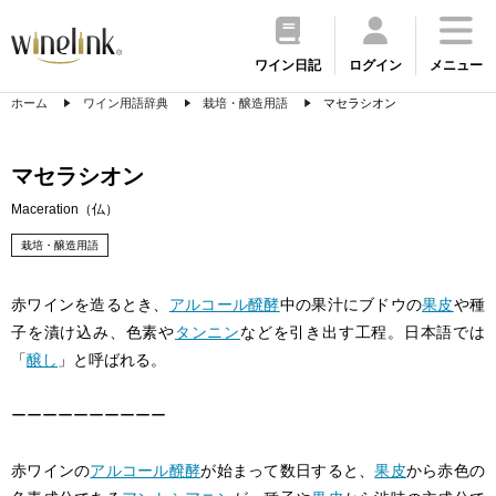
ワイン日記
ログイン
メニュー
ホーム
ワイン用語辞典
栽培・醸造用語
マセラシオン
マセラシオン
Maceration（仏）
栽培・醸造用語
赤ワインを造るとき、
アルコール醗酵
中の果汁にブドウの
果皮
や種
子を漬け込み、色素や
タンニン
などを引き出す工程。日本語では
「
醸し
」と呼ばれる。
ーーーーーーーーーー
赤ワインの
アルコール醗酵
が始まって数日すると、
果皮
から赤色の