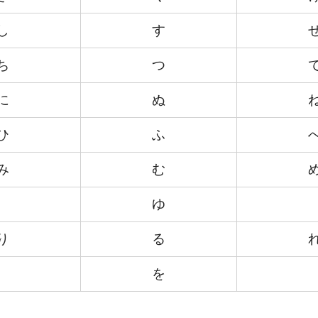
し
す
ち
つ
に
ぬ
ひ
ふ
み
む
ゆ
り
る
を