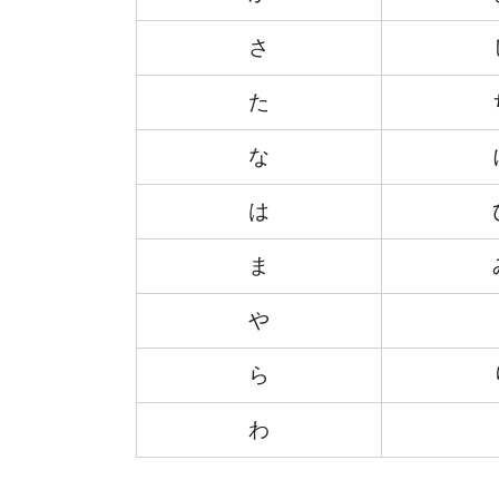
さ
た
な
は
ま
や
ら
わ