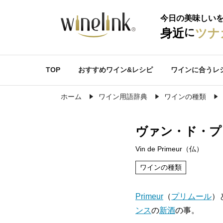
今日の美味しい
に
身近
ツナ
TOP
おすすめワイン&レシピ
ワインに合うレ
ホーム
ワイン用語辞典
ワインの種類
ヴァン・ド・プ
Vin de Primeur（仏）
ワインの種類
Primeur
（
プリムール
）
ンス
の
新酒
の事。