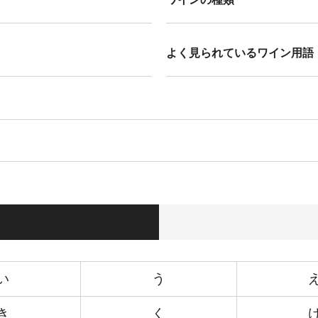
よく見られているワイン用語
い
う
き
く