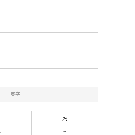
英字
え
お
け
こ