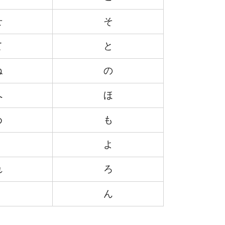
せ
そ
て
と
ね
の
へ
ほ
め
も
よ
れ
ろ
ん