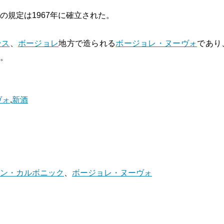
の規定は1967年に確立された。
ンス
、
ボージョレ
地方で造られる
ボージョレ・ヌーヴォ
であり
。
ヴォ
,
新酒
ン・カルボニック
、
ボージョレ・ヌーヴォ