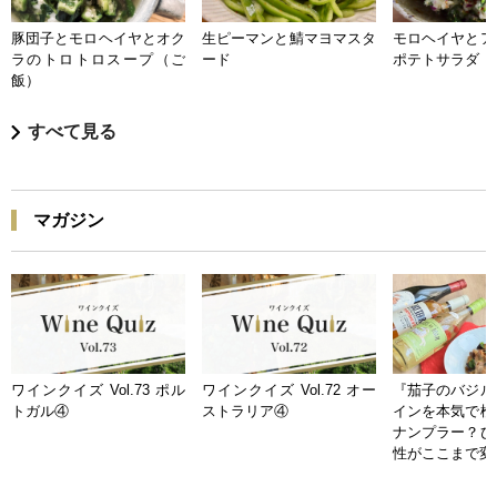
豚団子とモロヘイヤとオク
生ピーマンと鯖マヨマスタ
モロヘイヤとア
ラのトロトロスープ（ご
ード
ポテトサラダ
飯）
すべて見る
マガジン
ワインクイズ Vol.73 ポル
ワインクイズ Vol.72 オー
『茄子のバジル
トガル④
ストラリア④
インを本気で検
ナンプラー？ひ
性がここまで変