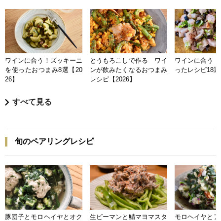
ワインに合う！ズッキーニ
とうもろこしで作る ワイ
ワインに合う 
を使ったおつまみ8選【20
ンが飲みたくなるおつまみ
ったレシピ18選【
26】
レシピ【2026】
すべて見る
旬のペアリングレシピ
豚団子とモロヘイヤとオク
生ピーマンと鯖マヨマスタ
モロヘイヤとア