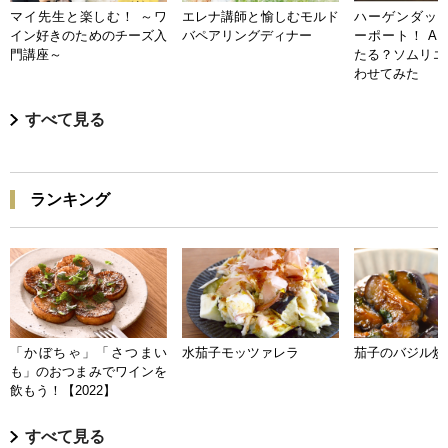
マイ先生と楽しむ！ ～ワ
エレナ講師と愉しむモルド
ハーゲンダッツ
イン好きのためのチーズ入
バペアリングディナー
ーポート！ A
門講座～
たる？ソムリエ
わせてみた
すべて見る
ランキング
「かぼちゃ」「さつまい
水茄子モッツァレラ
茄子のバジル炒
も」のおつまみでワインを
飲もう！【2022】
すべて見る