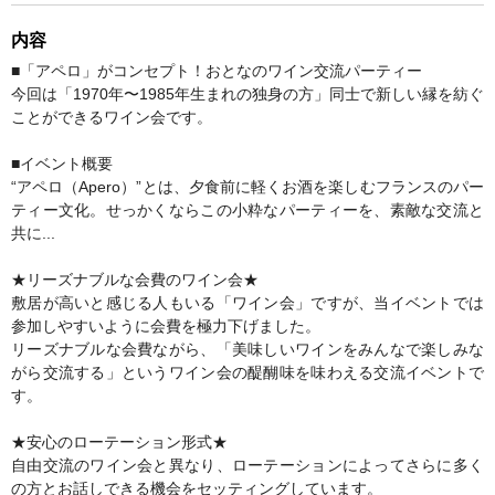
内容
■「アペロ」がコンセプト！おとなのワイン交流パーティー
今回は「1970年〜1985年生まれの独身の方」同士で新しい縁を紡ぐ
ことができるワイン会です。
■イベント概要
“アペロ（Apero）”とは、夕食前に軽くお酒を楽しむフランスのパー
ティー文化。せっかくならこの小粋なパーティーを、素敵な交流と
共に...
★リーズナブルな会費のワイン会★
敷居が高いと感じる人もいる「ワイン会」ですが、当イベントでは
参加しやすいように会費を極力下げました。
リーズナブルな会費ながら、「美味しいワインをみんなで楽しみな
がら交流する」というワイン会の醍醐味を味わえる交流イベントで
す。
★安心のローテーション形式★
自由交流のワイン会と異なり、ローテーションによってさらに多く
の方とお話しできる機会をセッティングしています。