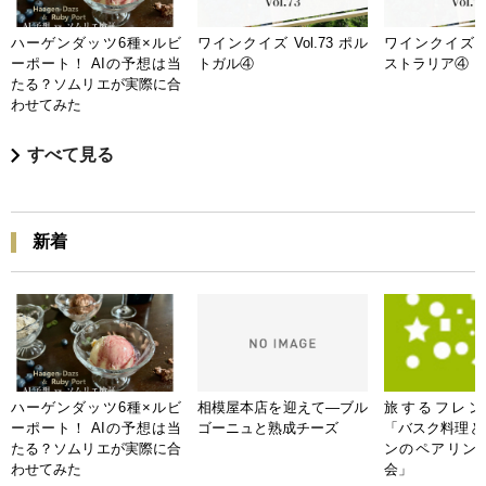
ハーゲンダッツ6種×ルビ
ワインクイズ Vol.73 ポル
ワインクイズ Vo
ーポート！ AIの予想は当
トガル④
ストラリア④
たる？ソムリエが実際に合
わせてみた
すべて見る
新着
ハーゲンダッツ6種×ルビ
相模屋本店を迎えて―ブル
旅するフレンチB
ーポート！ AIの予想は当
ゴーニュと熟成チーズ
「バスク料理と
たる？ソムリエが実際に合
ンのペアリン
わせてみた
会」