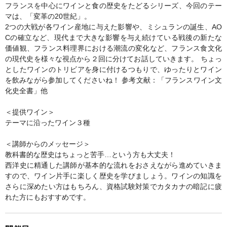
フランスを中心にワインと食の歴史をたどるシリーズ、今回のテー
マは、「変革の20世紀」。
2つの大戦が各ワイン産地に与えた影響や、ミシュランの誕生、AO
Cの確立など、現代まで大きな影響を与え続けている戦後の新たな
価値観、フランス料理界における潮流の変化など、フランス食文化
の現代史を様々な視点から２回に分けてお話していきます。 ちょっ
としたワインのトリビアを身に付けるつもりで、ゆったりとワイン
を飲みながら参加してくださいね！ 参考文献：「フランスワイン文
化史全書」他
＜提供ワイン＞
テーマに沿ったワイン３種
＜講師からのメッセージ＞
教科書的な歴史はちょっと苦手…という方も大丈夫！
西洋史に精通した講師が基本的な流れをおさえながら進めていきま
すので、ワイン片手に楽しく歴史を学びましょう。ワインの知識を
さらに深めたい方はもちろん、資格試験対策でカタカナの暗記に疲
れた方にもおすすめです。