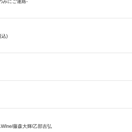
のみにご連絡‐
(税込)
r.WIne/藤森大輝/乙部吉弘