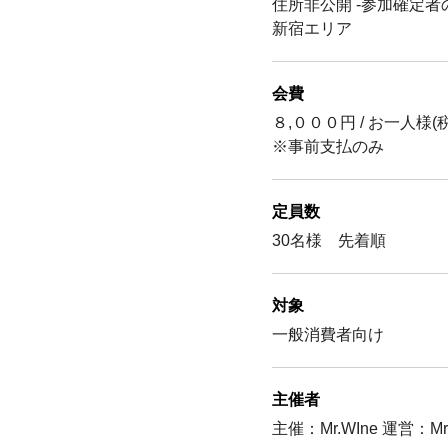
住所非公開 ‐参加確定者
新宿エリア
会費
８,０００円 / お一人様
※事前支払のみ
定員数
30名様 先着順
対象
一般消費者向け
主催者
主催：Mr.WIne 運営：M