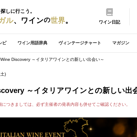
を探しに行こう。
の
ガル
、ワイン
世界
。
ワイン日記
シピ
ワイン用語辞典
ヴィンテージチャート
マガジン
ian Wine Discovery ～イタリアワインとの新しい出会い～
(土)
ne Discovery ～イタリアワインとの新しい
細につきましては、必ず主催者の発表内容も併せてご確認ください。