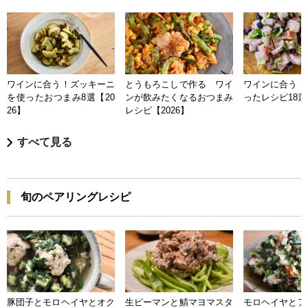
ワインに合う！ズッキーニ
とうもろこしで作る ワイ
ワインに合う 
を使ったおつまみ8選【20
ンが飲みたくなるおつまみ
ったレシピ18選【
26】
レシピ【2026】
すべて見る
旬のペアリングレシピ
豚団子とモロヘイヤとオク
生ピーマンと鯖マヨマスタ
モロヘイヤとア