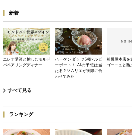
新着
エレナ講師と愉しむモルド
ハーゲンダッツ6種×ルビ
相模屋本店を迎
バペアリングディナー
ーポート！ AIの予想は当
ゴーニュと熟成
たる？ソムリエが実際に合
わせてみた
すべて見る
ランキング