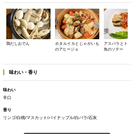
鶏だしおでん
ホタルイカとじゃがいも
アスパラとトマ
のアヒージョ
魚のソテー
味わい・香り
味わい
辛口
香り
リンゴ/白桃/マスカット/パイナップル/白バラ/石灰