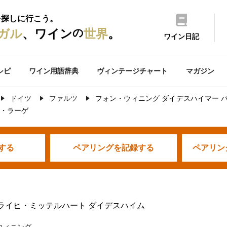
を探しに行こう。
の
ガル
、ワイン
世界
。
ワイン日記
シピ
ワイン用語辞典
ヴィンテージチャート
マガジン
ドイツ
ファルツ
フォン・ウィニング ダイデスハイマー 
テ・ラーゲ
する
ペアリングを
記録する
ペアリン
ベライヒ・ミッテルハート ダイデスハイム