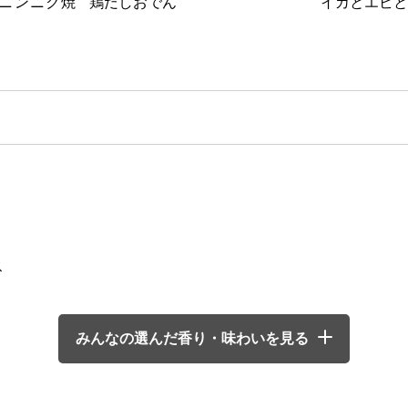
ニンニク焼
鶏だしおでん
イカとエビと
ス
みんなの選んだ香り・味わいを見る