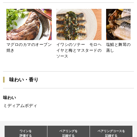
マグロのカマのオーブン
イワシのソテー モロヘ
塩鯖と舞茸の梅
焼き
イヤと梅とマスタードの
蒸し
ソース
味わい・香り
味わい
ミディアムボディ
ワインを
ペアリングを
ペアリングコースを
評価する
記録する
記録する