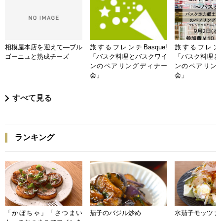
相模屋本店を迎えて―ブル
旅するフレンチBasque!
旅するフレンチB
ゴーニュと熟成チーズ
「バスク料理とバスクワイ
「バスク料理と
ンのペアリングディナー
ンのペアリン
会」
会」
すべて見る
ランキング
「かぼちゃ」「さつまい
茄子のバジル炒め
水茄子モッツァ