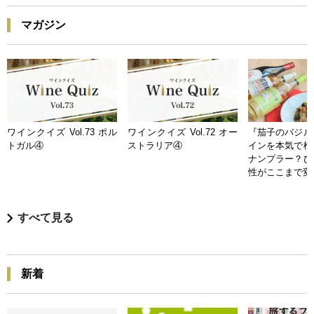
マガジン
ワインクイズ Vol.73 ポル
ワインクイズ Vol.72 オー
『茄子のバジル
トガル④
ストラリア④
インを本気で検
ナンプラー？ひ
性がここまで変
すべて見る
新着