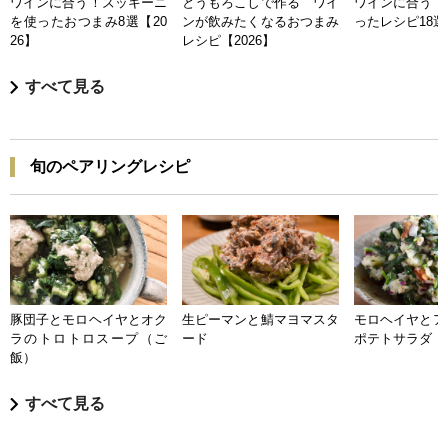
ワインに合う！ズッキーニ
とうもろこしで作る ワイ
ワインに合う 
を使ったおつまみ8選【20
ンが飲みたくなるおつまみ
ったレシピ18選【
26】
レシピ【2026】
すべて見る
旬のペアリングレシピ
豚団子とモロヘイヤとオク
生ピーマンと鯖マヨマスタ
モロヘイヤとア
ラのトロトロスープ（ご
ード
ポテトサラダ
飯）
すべて見る