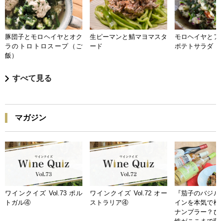
豚団子とモロヘイヤとオク
生ピーマンと鯖マヨマスタ
モロヘイヤとア
ラのトロトロスープ（ご
ード
ポテトサラダ
飯）
すべて見る
マガジン
ワインクイズ Vol.73 ポル
ワインクイズ Vol.72 オー
『茄子のバジル
トガル④
ストラリア④
インを本気で検
ナンプラー？ひ