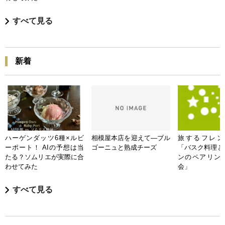
すべて見る
新着
ハーゲンダッツ6種×ルビ
相模屋本店を迎えて―ブル
旅するフレンチB
ーポート！ AIの予想は当
ゴーニュと熟成チーズ
「バスク料理と
たる？ソムリエが実際に合
ンのペアリン
わせてみた
会」
すべて見る