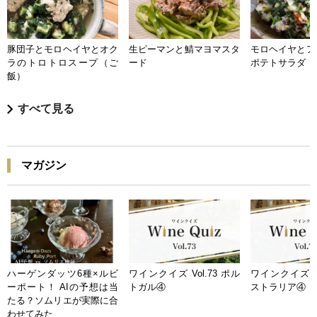
豚団子とモロヘイヤとオク
生ピーマンと鯖マヨマスタ
モロヘイヤとア
ラのトロトロスープ（ご
ード
ポテトサラダ
飯）
すべて見る
マガジン
ハーゲンダッツ6種×ルビ
ワインクイズ Vol.73 ポル
ワインクイズ Vo
ーポート！ AIの予想は当
トガル④
ストラリア④
たる？ソムリエが実際に合
わせてみた